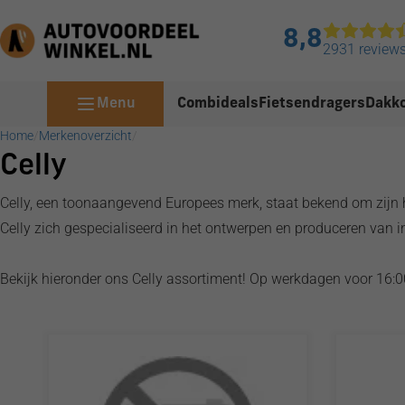
8,8
2931 review
Menu
Combideals
Fietsendragers
Dakko
Home
/
Merkenoverzicht
/
Celly
Celly, een toonaangevend Europees merk, staat bekend om zijn ho
Celly zich gespecialiseerd in het ontwerpen en produceren van 
Bekijk hieronder ons Celly assortiment! Op werkdagen voor 16:0