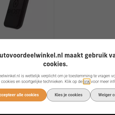
foonhouder
utovoordeelwinkel.nl maakt gebruik v
cookies.
te prijs garantie
Al 18 jaar alles voor
lwinkel.nl is wettelijk verplicht om je toestemming te vragen vo
ndeerd de beste prijs
Officiële dealer van topm
 cookies en soortgelijke technieken. Klik op de
link
voor meer inf
Onze andere 
ccepteer alle cookies
Kies je cookies
Weiger c