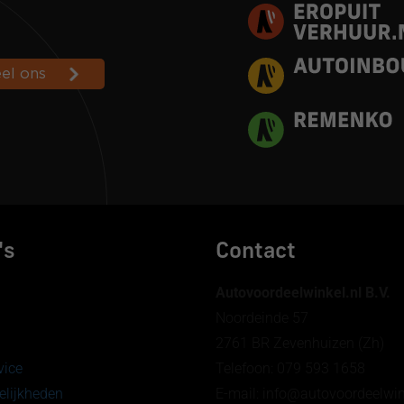
's
Contact
Autovoordeelwinkel.nl B.V.
Noordeinde 57
2761 BR Zevenhuizen (Zh)
vice
Telefoon: 079 593 1658
lijkheden
E-mail: info@autovoordeelw