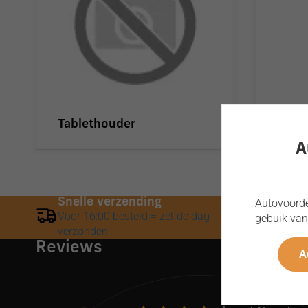
Tablethouder
Tele
A
Snelle verzending
Laags
Autovoordee
Voor 16:00 besteld = zelfde dag
Gegara
gebuik van
verzonden
Reviews
A