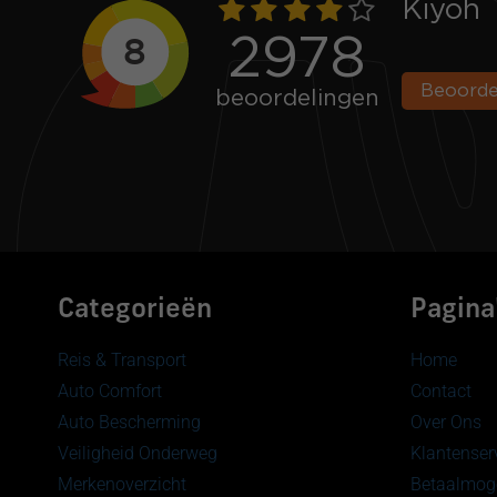
Categorieën
Pagina
Reis & Transport
Home
Auto Comfort
Contact
Auto Bescherming
Over Ons
Veiligheid Onderweg
Klantenser
Merkenoverzicht
Betaalmoge