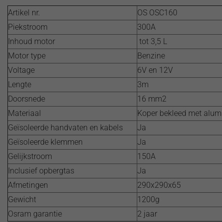
Artikel nr.
OS OSC160
Piekstroom
300A
Inhoud motor
tot 3,5 L
Motor type
Benzine
Voltage
6V en 12V
Lengte
3m
Doorsnede
16 mm2
Materiaal
Koper bekleed met alu
Geïsoleerde handvaten en kabels
Ja
Geïsoleerde klemmen
Ja
Gelijkstroom
150A
Inclusief opbergtas
Ja
Afmetingen
290x290x65
Gewicht
1200g
Osram garantie
2 jaar