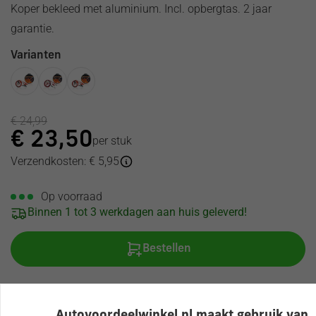
Koper bekleed met aluminium. Incl. opbergtas. 2 jaar
garantie.
Varianten
€
24,99
€
23,50
per stuk
Verzendkosten: € 5,95
Op voorraad
Binnen 1 tot 3 werkdagen aan huis geleverd!
Bestellen
Officieel dealer van verschillende topmerken!
Op werkdagen voor 16:00 besteld, dezelfde dag
Autovoordeelwinkel.nl maakt gebruik van