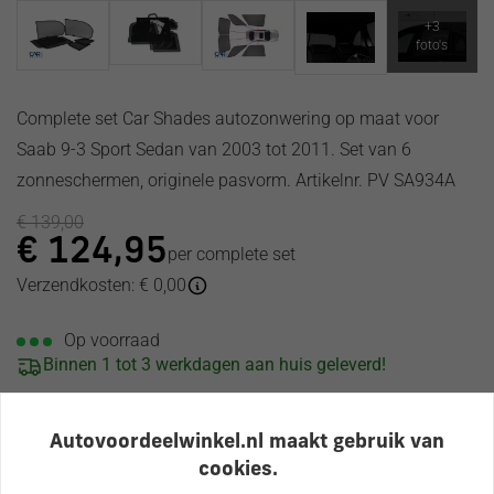
Complete set Car Shades autozonwering op maat voor
Saab 9-3 Sport Sedan van 2003 tot 2011. Set van 6
zonneschermen, originele pasvorm. Artikelnr. PV SA934A
€
139,00
€
124,95
per complete set
Verzendkosten: € 0,00
Op voorraad
Binnen 1 tot 3 werkdagen aan huis geleverd!
Bestellen
Autovoordeelwinkel.nl maakt gebruik van
cookies.
Officieel dealer van verschillende topmerken!