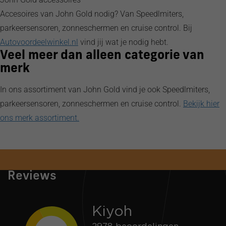
Volvo
Accesoires van John Gold nodig? Van Speedlmiters,
parkeersensoren, zonneschermen en cruise control. Bij
Autovoordeelwinkel.nl
vind jij wat je nodig hebt.
Veel meer dan alleen categorie van
merk
In ons assortiment van John Gold vind je ook Speedlmiters,
parkeersensoren, zonneschermen en cruise control.
Bekijk hier
ons merk assortiment.
Snelle verzending
Voor 16:00 besteld = zelfde dag verzonden
Reviews