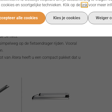
 cookies en soortgelijke technieken. Klik op de
link
voor meer inf
 verkrijgbaar:
 voor kan zorgen dat de fietsendrager 4 fietsen
ccepteer alle cookies
Kies je cookies
Weiger c
 uitbreiding is 15 kg en eenvoudig aan de
wordt geleverd met een dubbele frameklem, u
e 3e fiets.
 simpelweg op de fietsendrager rijden. Vooral
en.
t van Atera heeft u een compact pakket dat u