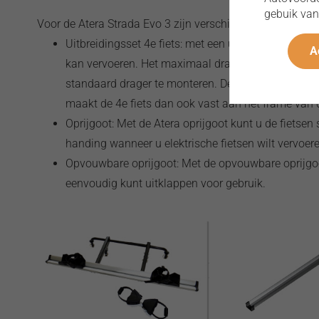
gebuik van
Voor de Atera Strada Evo 3 zijn verschillende accessoires
Uitbreidingsset 4e fiets: met een uitbreidingsset er
A
kan vervoeren. Het maximaal draagvermogen van de
standaard drager te monteren. De extra fietsgoot 
maakt de 4e fiets dan ook vast aan het frame van d
Oprijgoot: Met de Atera oprijgoot kunt u de fietsen
handing wanneer u elektrische fietsen wilt vervoer
Opvouwbare oprijgoot: Met de opvouwbare oprijgoo
eenvoudig kunt uitklappen voor gebruik.