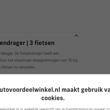
endrager | 3 fietsen
ndrager. De fietsendrager heeft een
. Door het maximale draagvermogen van 30 kg
e fietsen te vervoeren.
aak bevestiging als op de framklemmen (de
igd). Daarnaast heeft de EVO 3 een
utovoordeelwinkel.nl maakt gebruik v
sluiting.
cookies.
lwinkel.nl is wettelijk verplicht om je toestemming te vragen vo