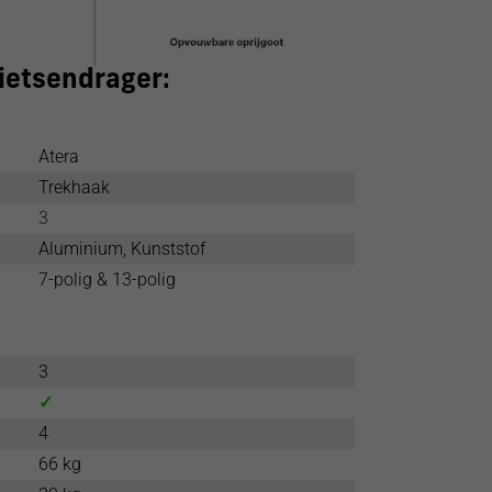
fietsendrager:
Atera
Trekhaak
3
Aluminium, Kunststof
7-polig & 13-polig
3
✓
4
66 kg