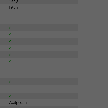
30 kg
19 cm
✓
✓
✓
✓
✓
✓
✓
-
✓
Voetpedaal