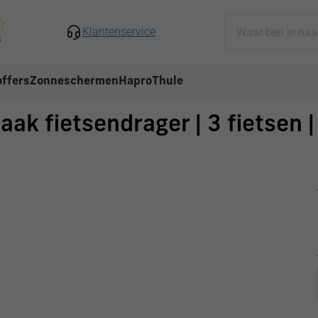
Klantenservice
s
ffers
Zonneschermen
Hapro
Thule
aak fietsendrager | 3 fietsen 