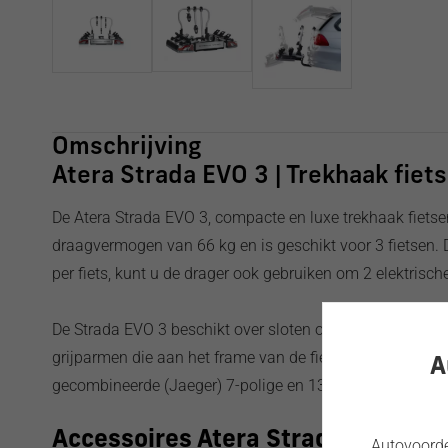
Omschrijving
Atera Strada EVO 3 | Trekhaak fiets
De Atera Strada EVO 3, compacte en luxe trekhaak fietse
draagvermogen van 66 kg en is geschikt voor 3 fietsen
per fiets, kunt u de drager ook gebruiken om 2 elektrisch
De Strada EVO 3 beschikt over sloten op zowel de trekh
grijparmen die aan het frame van de fiets worden bevest
A
gecombineerde (Jaeger) 7-polige en 13-polige stekkeraan
Accessoires Atera Strada Evo 3
Autovoordee