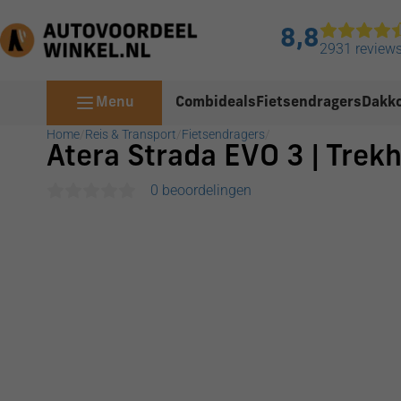
8,8
2931 review
Menu
Combideals
Fietsendragers
Dakko
Home
/
Reis & Transport
/
Fietsendragers
/
Atera Strada EVO 3 | Trekh
0 beoordelingen