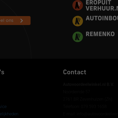
's
Contact
Autovoordeelwinkel.nl B.V.
Noordeinde 57
2761 BR Zevenhuizen (Zh)
vice
Telefoon: 079 593 1658
lijkheden
E-mail: info@autovoordeelw