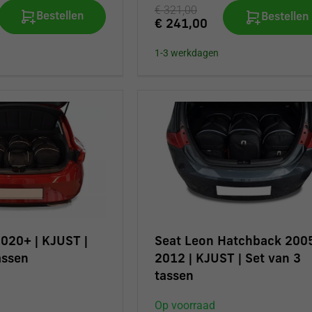
€ 321,00
Bestellen
Bestellen
€ 241,00
1-3 werkdagen
020+ | KJUST |
Seat Leon Hatchback 200
assen
2012 | KJUST | Set van 3
tassen
Op voorraad