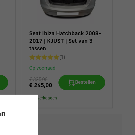
Seat Ibiza Hatchback 2008-
2017 | KJUST | Set van 3
tassen
(1)
Op voorraad
€ 325,00
Bestellen
€ 245,00
1-3 werkdagen
an