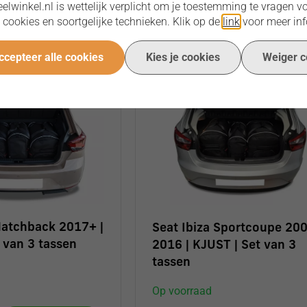
lwinkel.nl is wettelijk verplicht om je toestemming te vragen vo
 cookies en soortgelijke technieken. Klik op de
link
voor meer inf
ccepteer alle cookies
Kies je cookies
Weiger c
Hatchback 2017+ |
Seat Ibiza Sportcoupe 20
 van 3 tassen
2016 | KJUST | Set van 3
tassen
Op voorraad