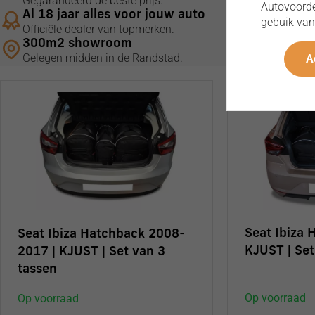
Gegarandeerd de beste prijs.
Autovoordee
Al 18 jaar alles voor jouw auto
gebuik van
Officiële dealer van topmerken.
300m2 showroom
Gelegen midden in de Randstad.
A
Seat Ibiza 
Seat Ibiza Hatchback 2008-
KJUST | Set
2017 | KJUST | Set van 3
tassen
Op voorraad
Op voorraad