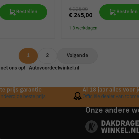
€ 325,00
Bestellen
Bestellen
€ 245,00
1-3 werkdagen
1
2
Volgende
 met ons op! | Autovoordeelwinkel.nl
te prijs garantie
Al 18 jaar alles voor
ndeerd de beste prijs
Officiële dealer van topm
Onze andere 