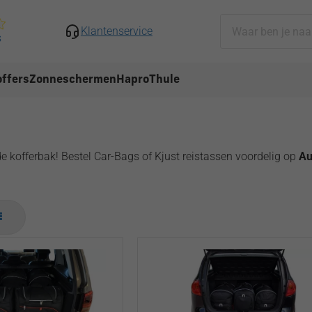
Klantenservice
s
ffers
Zonneschermen
Hapro
Thule
e kofferbak! Bestel Car-Bags of Kjust reistassen voordelig op
Au