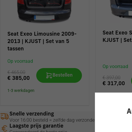
Seat Exeo 
Seat Exeo Limousine 2009-
KJUST | Set
2013 | KJUST | Set van 5
tassen
Op voorraad
Op voorraad
€ 465,00
Bestellen
€ 397,00
€ 385,00
€ 317,00
1-3 werkdagen
1-3 werkdagen
A
Snelle verzending
Voor 16:00 besteld = zelfde dag verzonden.
Laagste prijs garantie