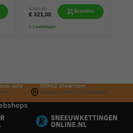
€ 401,00
Bestellen
€ 321,00
1-3 werkdagen
 jouw auto
300m2 showroom
erken
Gelegen midden in de Randstad.
webshops