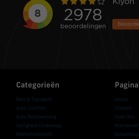
Categorieën
Pagina
Reis & Transport
Home
Auto Comfort
Contact
Auto Bescherming
Over Ons
Veiligheid Onderweg
Klantenser
Merkenoverzicht
Betaalmoge