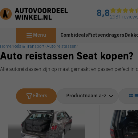
8,8
2931 review
Menu
Combideals
Fietsendragers
Dakko
Home
/
Reis & Transport
/
Auto reistassen
/
Auto reistassen Seat kopen?
Alle autoreistassen zijn op maat gemaakt en passen perfect in d
Filters