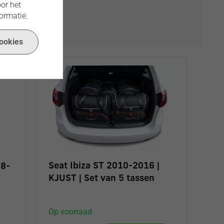
or het
ormatie.
ookies
Seat Ibiza ST 2010-2016 |
08-
KJUST | Set van 5 tassen
Op voorraad