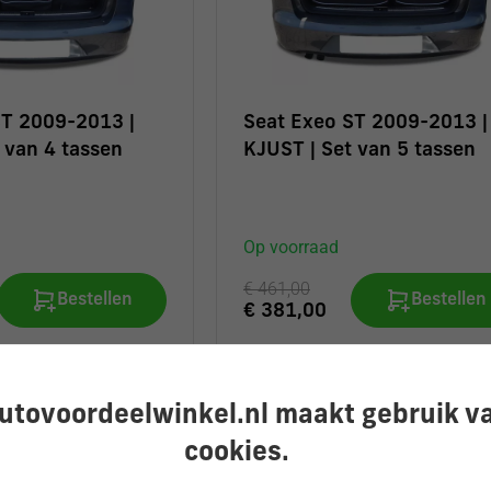
ST 2009-2013 |
Seat Exeo ST 2009-2013 |
 van 4 tassen
KJUST | Set van 5 tassen
Op voorraad
€ 461,00
Bestellen
Bestellen
€ 381,00
1-3 werkdagen
utovoordeelwinkel.nl maakt gebruik v
cookies.