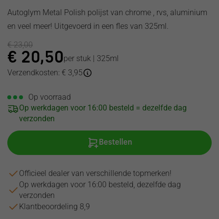
Uebler
Benz
Renault
Renault
Renault
Toyota
Autoglym Metal Polish polijst van chrome , rvs, aluminium
Waeco
MG
Seat
Saab
Saab
Volkswagen
en veel meer! Uitgevoerd in een fles van 325ml.
MagicWatch
Mini
Skoda
Seat
Seat
Volvo
Yakima
Mitsubishi
Smart
Skoda
Skoda
€
23,00
Celly
Nissan
SsangYong
Smart
Smart
€
20,50
per stuk | 325ml
Opel
Subaru
SsangYong
Ssang
Verzendkosten: € 3,95
Peugeot
Yong
Suzuki
Subaru
Polestar
Subaru
Toyota
Suzuki
Porsche
Op voorraad
Suzuki
Volkswagen
Tesla
Op werkdagen voor 16:00 besteld = dezelfde dag
Renault
Tesla
Toyota
verzonden
Saab
Toyota
Volkswagen
Seat
Volvo
Volvo
Skoda
Volkswagen
Bestellen
Smart
SsangYong
Officieel dealer van verschillende topmerken!
Subaru
Op werkdagen voor 16:00 besteld, dezelfde dag
Suzuki
verzonden
Toyota
Klantbeoordeling 8,9
Volkswagen