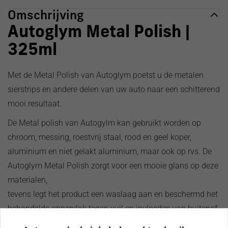
Volvo
Omschrijving
Autoglym Metal Polish |
325ml
Met de Metal Polish van Autoglym poetst u de metalen
sierstrips en andere delen van uw auto naar een schitterend
mooi resultaat.
De Metal polish van Autogylm kan gebruikt worden op
chroom, messing, roestvrij staal, rood en geel koper,
aluminium en niet gelakt aluminium, maar ook op rvs. De
Autoglym Metal Polish zorgt voor een mooie glans op deze
materialen,
tevens legt het product een waslaag aan en beschermd het
behandelde oppervlak tegen vuil en invloeden van buitenaf.
Met de Metal polish behandelde oppervlakken worden