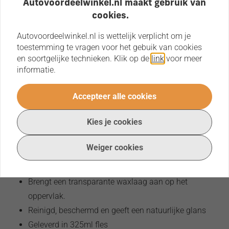
Autovoordeelwinkel.nl maakt gebruik van
beschermd door een dunne, transparante waxlaag.
cookies.
Deze Metal Polish van Autoglym kunt u ook gebruiken voor
Autovoordeelwinkel.nl is wettelijk verplicht om je
onderdelen zoals wieldoppen, grilles, koplampen,
toestemming te vragen voor het gebuik van cookies
deurgrepen, velgen, vorken, naven en gietonderdelen van
en soortgelijke technieken. Klik op de
link
voor meer
informatie.
uw auto. Maar natuurlijk is het gebruik op motorfietsen,
boten, vrachtauto's en caravans ook mogelijk.
Accepteer alle cookies
Eigenschappen Autoglym Metal
Polish:
Kies je cookies
Te gebruiken op boot, auto, caravan en motorfiets
Weiger cookies
Koper, rvs, metaal, chrome en gietonderdelen kunnen
met dit product behandeld worden
Brengt een transparante waxlaag aan op het
oppervlak.
Reinigd, beschermd en geeft een natuurlijke glans
Geleverd in 325ml fles