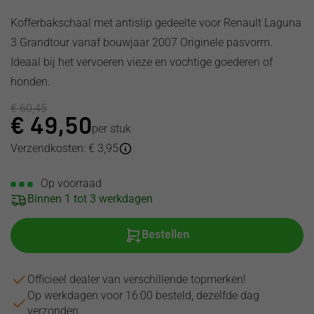
Uebler
Benz
Renault
Renault
Renault
Toyota
Kofferbakschaal met antislip gedeelte voor Renault Laguna
Waeco
MG
Seat
Saab
Saab
Volkswagen
MagicWatch
Mini
3 Grandtour vanaf bouwjaar 2007 Originele pasvorm.
Skoda
Seat
Seat
Volvo
Yakima
Mitsubishi
Smart
Skoda
Skoda
Ideaal bij het vervoeren vieze en vochtige goederen of
Celly
Nissan
SsangYong
Smart
Smart
honden.
Opel
Subaru
SsangYong
Ssang
Peugeot
Yong
Suzuki
Subaru
€
60,45
Polestar
€
49,50
Subaru
Toyota
Suzuki
per stuk
Porsche
Suzuki
Volkswagen
Tesla
Verzendkosten: € 3,95
Renault
Tesla
Toyota
Saab
Toyota
Volkswagen
Op voorraad
Seat
Volvo
Volvo
Binnen 1 tot 3 werkdagen
Skoda
Volkswagen
Smart
SsangYong
Bestellen
Subaru
Suzuki
Officieel dealer van verschillende topmerken!
Toyota
Op werkdagen voor 16:00 besteld, dezelfde dag
Volkswagen
verzonden