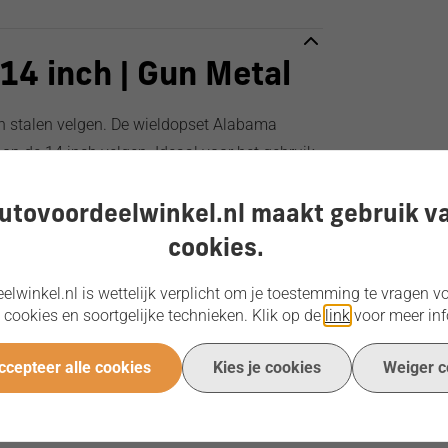
14 inch | Gun Metal
ch stalen velgen. De wieldopset Alabama
 op de 14 inch velgen. Ideaal voor het gebruik
nden maar u toch de looks wilt van licht
utovoordeelwinkel.nl maakt gebruik v
cookies.
s met toebehoren. De Alabama wieldoppenset is
te worden.
lwinkel.nl is wettelijk verplicht om je toestemming te vragen vo
 cookies en soortgelijke technieken. Klik op de
link
voor meer inf
ccepteer alle cookies
Kies je cookies
Weiger c