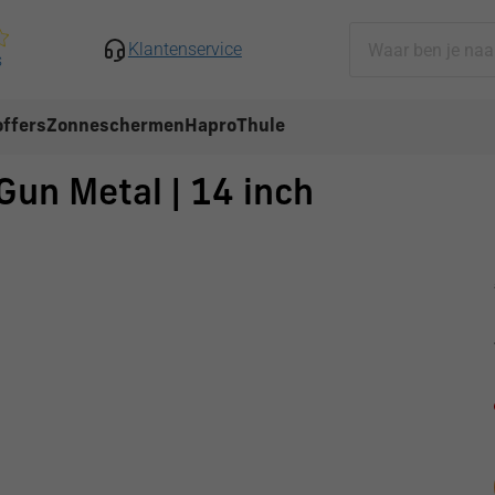
Klantenservice
s
ffers
Zonneschermen
Hapro
Thule
un Metal | 14 inch