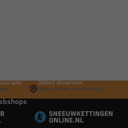
 jouw auto
300m2 showroom
erken
Gelegen midden in de Randstad.
webshops