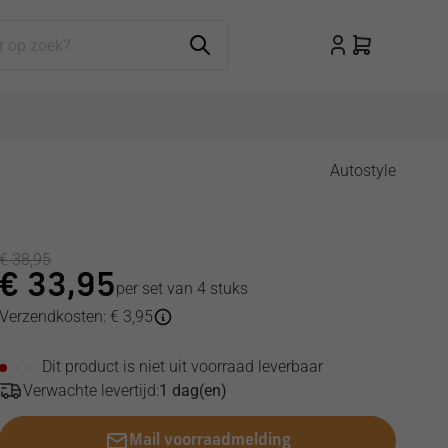
Autostyle
€
38,95
€
33,95
per set van 4 stuks
Verzendkosten: € 3,95
Dit product is niet uit voorraad leverbaar
Verwachte levertijd:
1 dag(en)
Mail voorraadmelding