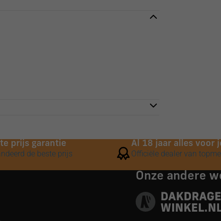
te prijs garantie
Al 18 jaar alles voor
ndeerd de beste prijs
Officiële dealer van topm
Onze andere 