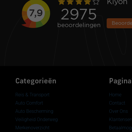
Categorieën
Pagina
Reis & Transport
Home
Auto Comfort
Contact
Auto Bescherming
Over Ons
Veiligheid Onderweg
Klantenser
Merkenoverzicht
Betaalmoge