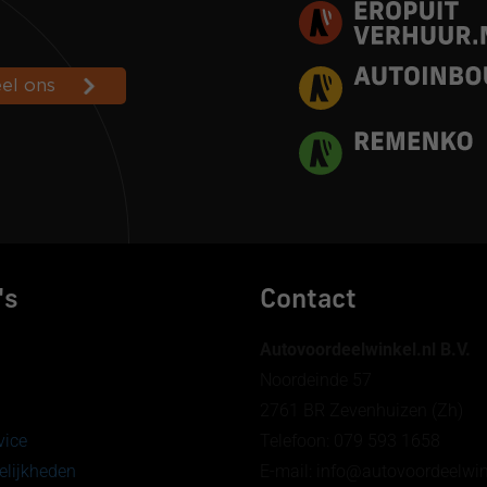
's
Contact
Autovoordeelwinkel.nl B.V.
Noordeinde 57
2761 BR Zevenhuizen (Zh)
vice
Telefoon: 079 593 1658
lijkheden
E-mail: info@autovoordeelw