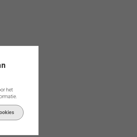
an
or het
ormatie.
ookies