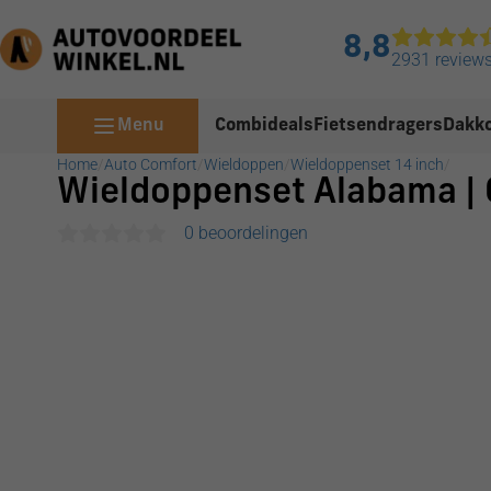
8,8
2931 review
Menu
Combideals
Fietsendragers
Dakko
Home
/
Auto Comfort
/
Wieldoppen
/
Wieldoppenset 14 inch
/
Wieldoppenset Alabama | G
0 beoordelingen