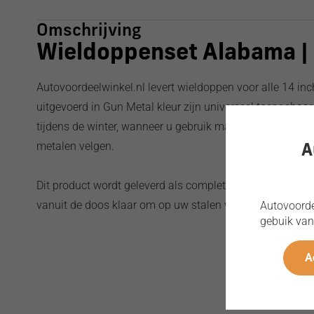
Omschrijving
Wieldoppenset Alabama | 
Autovoordeelwinkel.nl levert wieldoppen voor alle 14 in
uitgevoerd in Gun Metal kleur zijn universeel toepasbaar
tijdens de winter, wanneer u gebruik maakt van winterba
metalen velgen.
A
Dit product wordt geleverd als complete set van 4 stuk
vanuit de doos klaar om op uw stalen velgen geplaatst 
Autovoordee
gebuik van
A