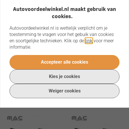
Twinny Load
Autovoordeelwinkel.nl maakt gebruik van
Dakdragers Mercedes
cookies.
E-klasse
Twinny Load
Autovoordeelwinkel.nl is wettelijk verplicht om je
(W210/W211) 4d
Dakdragers Mercedes
toestemming te vragen voor het gebuik van cookies
Op voorraad
1995-2009
E-klasse SW (W124)
en soortgelijke technieken. Klik op de
link
voor meer
€ 149,95
informatie.
met reling 1985-
€ 124,50
Op voorraad
1995
Bestellen
€ 149,95
Accepteer alle cookies
€ 124,50
Binnen 1 tot 3 werkdagen.
Kies je cookies
Bestellen
Weiger cookies
Op werkdagen voor 16.00u
besteld, volgende dag in huis!