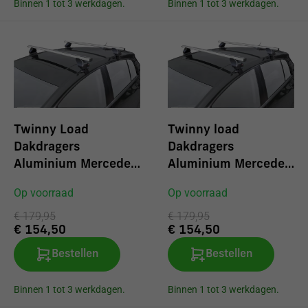
Binnen 1 tot 3 werkdagen.
Binnen 1 tot 3 werkdagen.
Twinny Load
Twinny load
Dakdragers
Dakdragers
Aluminium Mercedes
Aluminium Mercedes
B-klasse (T245)
C-klasse
Op voorraad
Op voorraad
2005-2011
(W202/W203) 4 d
€ 179,95
1994-2007
€ 179,95
€ 154,50
€ 154,50
Bestellen
Bestellen
Binnen 1 tot 3 werkdagen.
Binnen 1 tot 3 werkdagen.