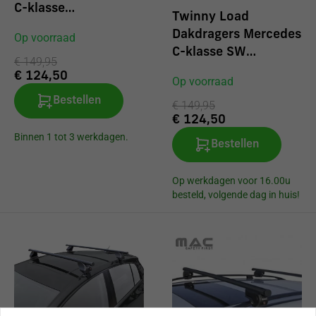
C-klasse
Twinny Load
(W202/W203) 4 d
Dakdragers Mercedes
Op voorraad
1994-2007
C-klasse SW
€ 149,95
(W202/W203/W204)
€ 124,50
Op voorraad
met reling 1996
Bestellen
€ 149,95
€ 124,50
Binnen 1 tot 3 werkdagen.
Bestellen
Op werkdagen voor 16.00u
besteld, volgende dag in huis!