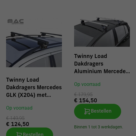
Voor 16:00 besteld = zelfde dag verzonden.
Twinny Load
Dakdragers
Aluminium Mercedes
190-200
Twinny Load
Op voorraad
Dakdragers Mercedes
€ 179,95
GLK (X204) met
€ 154,50
reling 2008
Op voorraad
Bestellen
€ 149,95
€ 124,50
Binnen 1 tot 3 werkdagen.
Bestellen